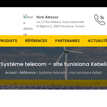
Note Adresse
Lot 17 Rue Nabeul, Zone Industrielle
El-Mghira 2, 2082 Fouchana, Tunisie
PRODUITS
RÉFÉRENCES
PARTENAIRES
ACTUALIT
Système telecom – site tunisiana Kebeli
Acceuil
›
Référence
›
Système telecom – site tunisiana Kebeli