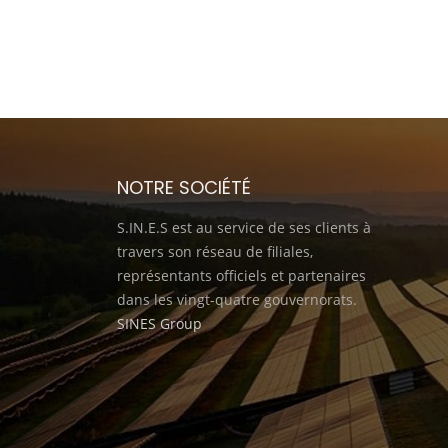
NOTRE SOCIÉTÉ
S.IN.E.S est au service de ses clients à
travers son réseau de filiales,
représentants officiels et partenaires
dans les vingt-quatre gouvernorats.
SINES Group