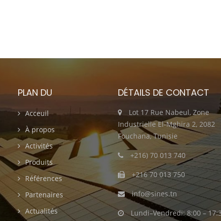
PLAN DU
DÉTAILS DE CONTACT
Lot 17 Rue Nabeul, Zone
Acceuil
Industrielle El-Mghira 2, 2082
À propos
Fouchana, Tunisie
Activités
+216) 70 013 740
Produits
+216 70 013 750
Références
info@sines.tn
Partenaires
Actualités
Lundi–Vendredi: 8:00 – 17: