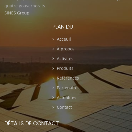
quatre gouvernorats.
SINES Group
PLAN DU
Acceuil
À propos
Activités
Produits
Références
Partenaires
Actualités
Contact
DÉTAILS DE CONTACT