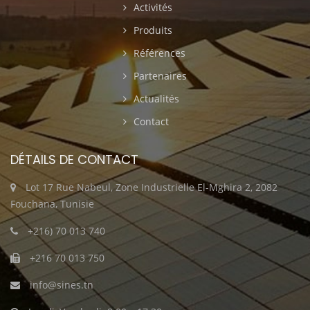
Activités
Produits
Références
Partenaires
Actualités
Contact
DÉTAILS DE CONTACT
Lot 17 Rue Nabeul, Zone Industrielle El-Mghira 2, 2082
Fouchana, Tunisie
+216) 70 013 740
+216 70 013 750
info@sines.tn