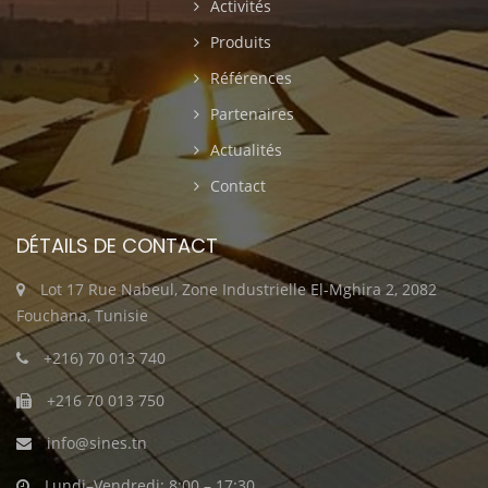
Activités
Produits
Références
Partenaires
Actualités
Contact
DÉTAILS DE CONTACT
Lot 17 Rue Nabeul, Zone Industrielle El-Mghira 2, 2082
Fouchana, Tunisie
+216) 70 013 740
+216 70 013 750
info@sines.tn
Lundi–Vendredi: 8:00 – 17:30